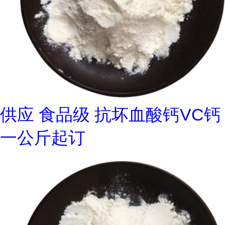
供应 食品级 抗坏血酸钙VC钙
一公斤起订