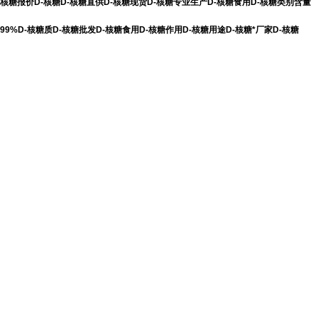
核糖报价D-核糖D-核糖直供D-核糖现货D-核糖专业生产D-核糖食用D-核糖类别含量
99%D-核糖质D-核糖批发D-核糖食用D-核糖作用D-核糖用途D-核糖*厂家D-核糖