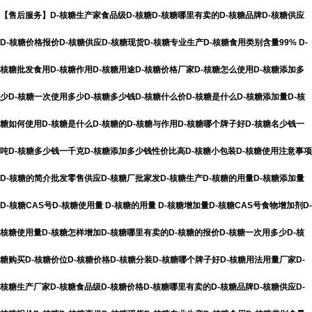
【售后服务】D-核糖生产家食品级D-核糖D-核糖哪里有卖的D-核糖品牌D-核糖供应
D-核糖价格报价D-核糖供应D-核糖现货D-核糖专业生产D-核糖食用类别含量99% D-
核糖批发食用D-核糖作用D-核糖用途D-核糖价格厂家D-核糖怎么使用D-核糖添加多
少D-核糖一次使用多少D-核糖多少钱D-核糖什么价D-核糖是什么D-核糖添加量D-核
糖如何使用D-核糖是什么D-核糖的D-核糖与作用D-核糖哪个牌子好D-核糖名少钱一
吨D-核糖多少钱一千克D-核糖添加多少钱性价比高D-核糖小包装D-核糖使用注意事项
D-核糖的简介批发零售供应D-核糖厂批家发D-核糖生产D-核糖的用量D-核糖添加量
D-核糖CAS号D-核糖使用量 D-核糖的用量 D-核糖增加量D-核糖CAS号食物增加剂D-
核糖使用量D-核糖怎样增加D-核糖哪里有卖的D-核糖的报价D-核糖一次用多少D-核
糖购买D-核糖价位D-核糖价格D-核糖分装D-核糖哪个牌子好D-核糖用法用量厂家D-
核糖生产厂家D-核糖食品级D-核糖价格D-核糖哪里有卖的D-核糖品牌D-核糖供应D-