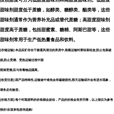
按照甜度可分为低甜度甜味剂和高甜度甜味剂。低甜度
甜味剂甜度低于蔗糖，如醇类、糖醇类、酯类等，这些
甜味剂通常作为营养补充品或替代蔗糖；高甜度甜味剂
甜度高于蔗糖，包括甜蜜素、糖精、阿斯巴甜等，这些
甜味剂常用于生产低热量食品和饮料。
[存储运输]:本品应贮存在干燥通风清洁的库房中,装载运输时要轻装轻放,防止包装破
损,防止受潮、受热运输过程中国
雨淋受潮,应与有毒物品隔离。
[收货注意]:因产品特殊性,运输途中难免会有磕碰损伤,雨天运输或许会有进水现象，
请务必先验货。
[价格方面]:每个时期原料的价格都会波动，产品的价格会有所升降，以上报仅为参考
报价!欢迎来电咨询选购!