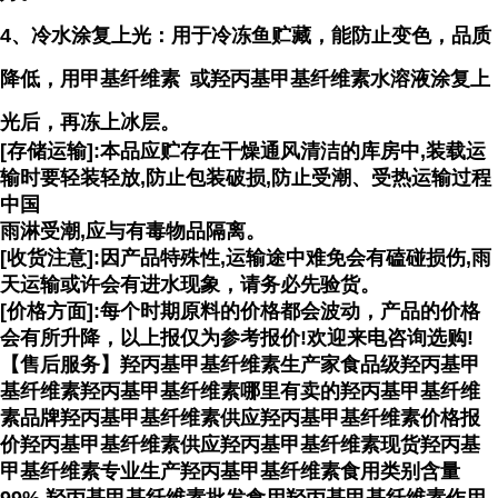
4、冷水涂复上光：用于冷冻鱼贮藏，能防止变色，品质
降低，用
甲基纤维素
或羟丙基甲基纤维素水溶液涂复上
光后，再冻上冰层。
[存储运输]:本品应贮存在干燥通风清洁的库房中,装载运
输时要轻装轻放,防止包装破损,防止受潮、受热运输过程
中国
雨淋受潮,应与有毒物品隔离。
[收货注意]:因产品特殊性,运输途中难免会有磕碰损伤,雨
天运输或许会有进水现象，请务必先验货。
[价格方面]:每个时期原料的价格都会波动，产品的价格
会有所升降，以上报仅为参考报价!欢迎来电咨询选购!
【售后服务】羟丙基甲基纤维素生产家食品级羟丙基甲
基纤维素羟丙基甲基纤维素哪里有卖的羟丙基甲基纤维
素品牌羟丙基甲基纤维素供应羟丙基甲基纤维素价格报
价羟丙基甲基纤维素供应羟丙基甲基纤维素现货羟丙基
甲基纤维素专业生产羟丙基甲基纤维素食用类别含量