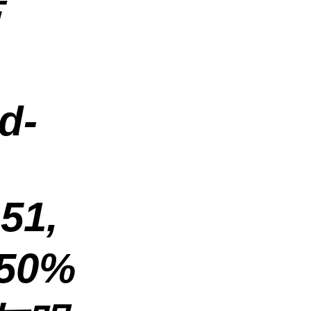
粘
d-
 51,
50%