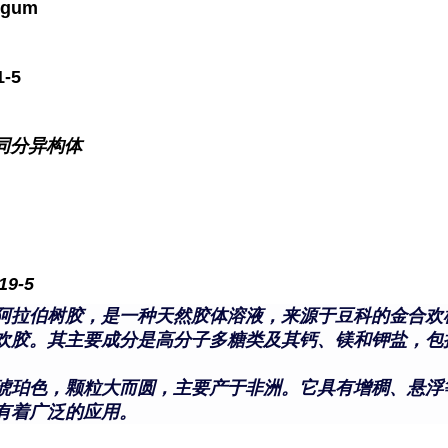
 gum
1-5
同分异构体
19-5
阿拉伯树胶，是一种天然胶体溶液，来源于豆科的金合欢
欢胶。其主要成分是高分子多糖类及其钙、镁和钾盐，包
。
琥珀色，颗粒大而圆，主要产于非洲。它具有增稠、悬浮
有着广泛的应用。