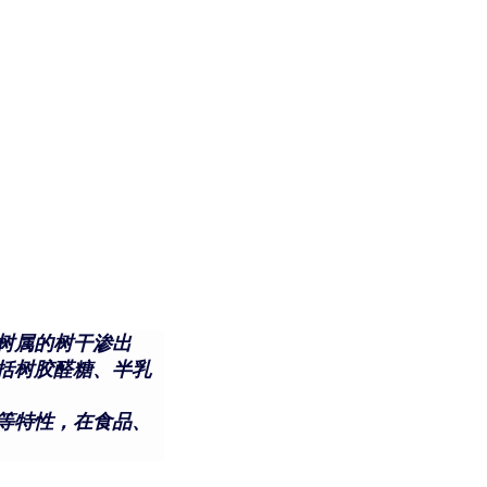
树属的树干渗出
括树胶醛糖、半乳
等特性，在食品、