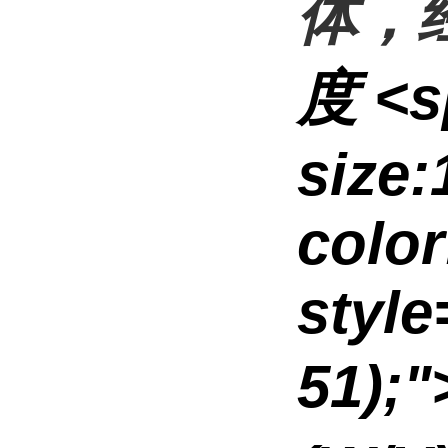
体，
度
<s
size
color
style
51);"