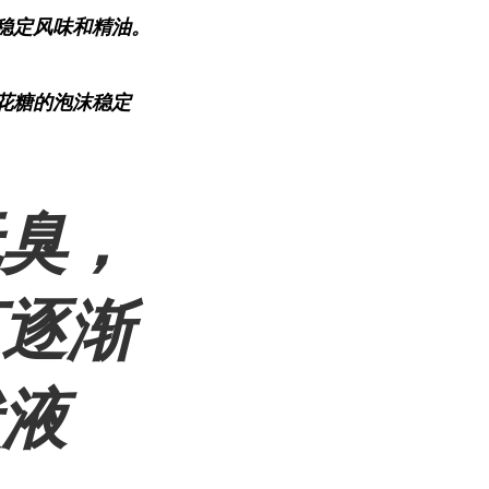
稳定风味和精油。
花糖的泡沫稳定
无臭，
可逐渐
状液