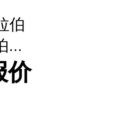
拉伯
..
报价