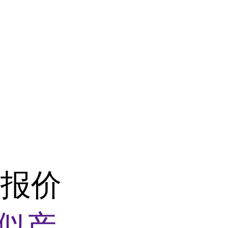
货报价
似产