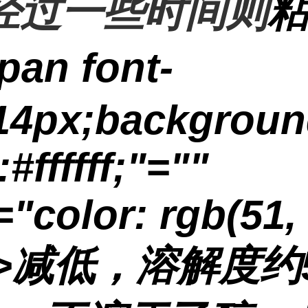
经过一些时间则
pan font-
:14px;backgroun
:#ffffff;"=""
="color: rgb(51,
>
减低，溶解度约