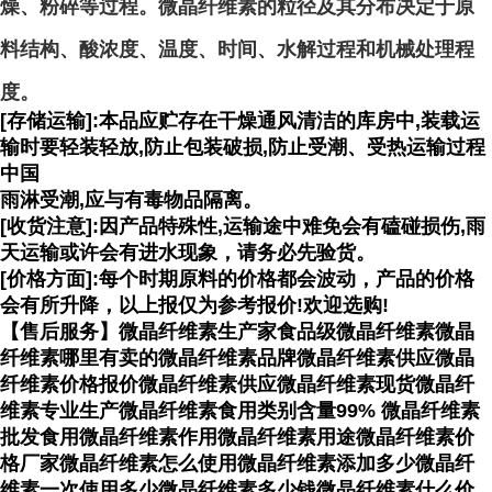
燥、粉碎等过程。微晶纤维素的粒径及其分布决定于原
料结构、酸浓度、温度、时间、水解过程和机械处理程
度。
[存储运输]:本品应贮存在干燥通风清洁的库房中,装载运
输时要轻装轻放,防止包装破损,防止受潮、受热运输过程
中国
雨淋受潮,应与有毒物品隔离。
[收货注意]:因产品特殊性,运输途中难免会有磕碰损伤,雨
天运输或许会有进水现象，请务必先验货。
[价格方面]:每个时期原料的价格都会波动，产品的价格
会有所升降，以上报仅为参考报价!欢迎选购!
【售后服务】微晶纤维素生产家食品级微晶纤维素微晶
纤维素哪里有卖的微晶纤维素品牌微晶纤维素供应微晶
纤维素价格报价微晶纤维素供应微晶纤维素现货微晶纤
维素专业生产微晶纤维素食用类别含量99% 微晶纤维素
批发食用微晶纤维素作用微晶纤维素用途微晶纤维素价
格厂家微晶纤维素怎么使用微晶纤维素添加多少微晶纤
维素一次使用多少微晶纤维素多少钱微晶纤维素什么价