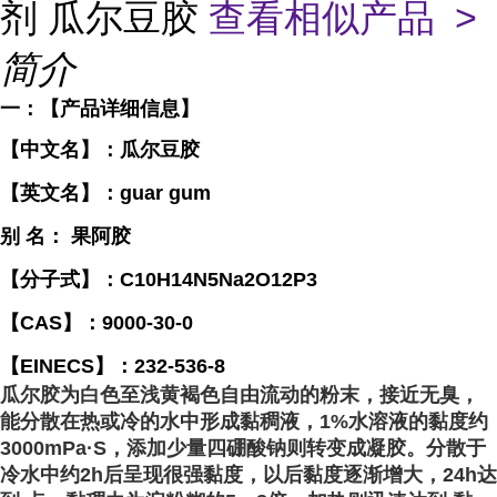
剂 瓜尔豆胶
查看相似产品 >
简介
一：【产品详细信息】
【中文名】：瓜尔豆胶
【英文名】：guar gum
别 名： 果阿胶
【分子式】：C10H14N5Na2O12P3
【CAS】：9000-30-0
【EINECS】：232-536-8
瓜尔胶为白色至浅黄褐色自由流动的粉末，接近无臭，
能分散在热或冷的水中形成黏稠液，1%水溶液的黏度约
3000mPa·S，添加少量四硼酸钠则转变成凝胶。分散于
冷水中约2h后呈现很强黏度，以后黏度逐渐增大，24h达