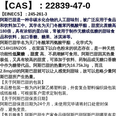
【CAS】：22839-47-0
【EINECS】：245-261-3
阿斯巴甜是一种非碳水化合物的人工甜味剂，被广泛应用于食品
和饮料加工中。其学名为天门冬酰苯丙氨酸甲酯，甜度比蔗糖高
180倍，具有浓郁的蛋白味，常被用于制作无糖或低糖的甜味食
品和饮料，如口香糖、糖果、冰淇淋等。
阿斯巴甜学名为天门冬酰苯丙氨酸甲酯
，化学式为
C
14
H
18
N
2
O
5
，在室温下以白色粉末的状态存在，是一种天然
功能性
低聚糖
，
甜度
高、不易潮解
可食用。阿斯巴甜因其热量
极低，又具有较高的甜度，可添加于饮料、药制品或无糖口香糖
中作为糖替代品。阿斯巴甜的热量约为16.75kJ/g
，而且
2.8mg/dl的阿斯巴甜就可以让人感觉到甜味，故可以忽略少量阿
斯巴甜所产生热量。
【关于阿斯巴甜的包装】
本品整包装一般为内衬聚乙烯塑料袋，外套复合塑料编织袋包装
或纸板桶，可根据客户需求定制包装。
【关于阿斯巴甜保质日期】
阿斯巴甜保质日期为24个月，未使用完毕请将封口处密封保
存，避免变质。
【售后服务】阿斯巴甜生产家食品级阿斯巴甜阿斯巴甜哪里有卖