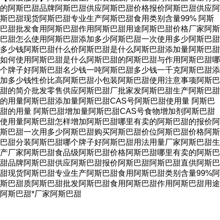
的阿斯巴甜品牌阿斯巴甜供应阿斯巴甜价格报价阿斯巴甜供应阿
斯巴甜现货阿斯巴甜专业生产阿斯巴甜食用类别含量99% 阿斯
巴甜批发食用阿斯巴甜作用阿斯巴甜用途阿斯巴甜价格厂家阿斯
巴甜怎么使用阿斯巴甜添加多少阿斯巴甜一次使用多少阿斯巴甜
多少钱阿斯巴甜什么价阿斯巴甜是什么阿斯巴甜添加量阿斯巴甜
如何使用阿斯巴甜是什么阿斯巴甜的阿斯巴甜与作用阿斯巴甜哪
个牌子好阿斯巴甜名少钱一吨阿斯巴甜多少钱一千克阿斯巴甜添
加多少钱性价比高阿斯巴甜小包装阿斯巴甜使用注意事项阿斯巴
甜的简介批发零售供应阿斯巴甜厂批家发阿斯巴甜生产阿斯巴甜
的用量阿斯巴甜添加量阿斯巴甜CAS号阿斯巴甜使用量 阿斯巴
甜的用量 阿斯巴甜增加量阿斯巴甜CAS号食物增加剂阿斯巴甜
使用量阿斯巴甜怎样增加阿斯巴甜哪里有卖的阿斯巴甜的报价阿
斯巴甜一次用多少阿斯巴甜购买阿斯巴甜价位阿斯巴甜价格阿斯
巴甜分装阿斯巴甜哪个牌子好阿斯巴甜用法用量厂家阿斯巴甜生
产厂家阿斯巴甜食品级阿斯巴甜价格阿斯巴甜哪里有卖的阿斯巴
甜品牌阿斯巴甜供应阿斯巴甜报价阿斯巴甜阿斯巴甜直供阿斯巴
甜现货阿斯巴甜专业生产阿斯巴甜食用阿斯巴甜类别含量99%阿
斯巴甜质阿斯巴甜批发阿斯巴甜食用阿斯巴甜作用阿斯巴甜用途
阿斯巴甜*厂家阿斯巴甜