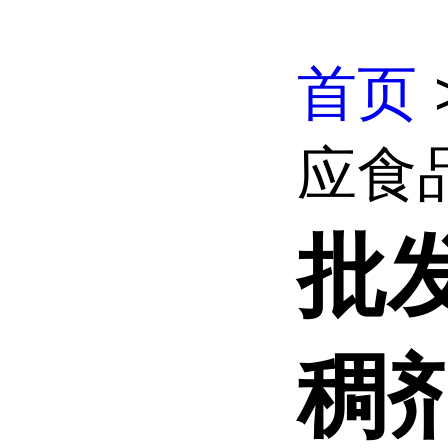
首页
应食品
批
稠