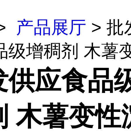
>
产品展厅
> 批
级增稠剂 木薯变.
发供应食品
剂 木薯变性