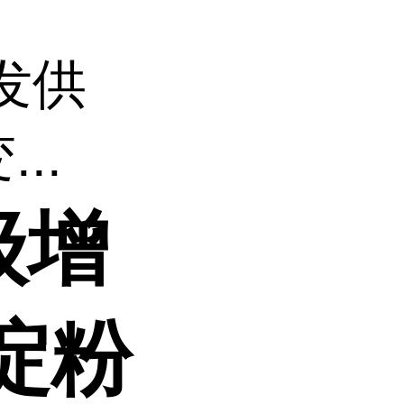
发供
..
级增
淀粉