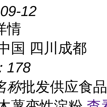
-09-12
详情
中国 四川成都
：
178
名称
批发供应食
 木薯变性淀粉
查