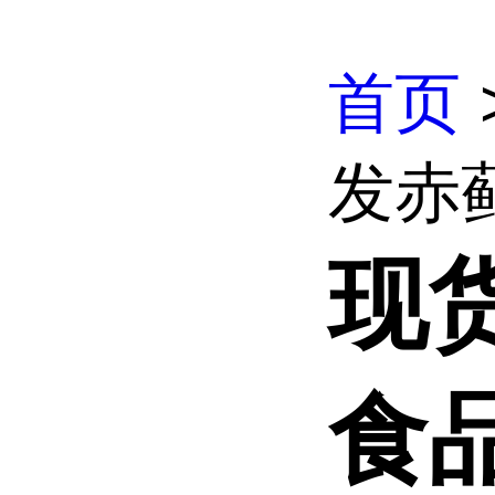
首页
发赤
现
食