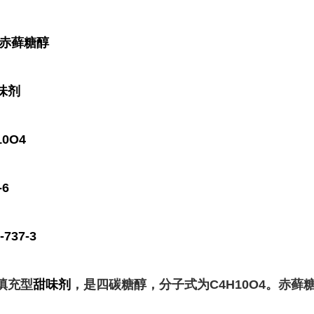
旋赤藓糖醇
味剂
0O4
-6
737-3
填充型
甜味剂
，是四碳糖醇，分子式为C
4
H
10
O
4
。赤藓