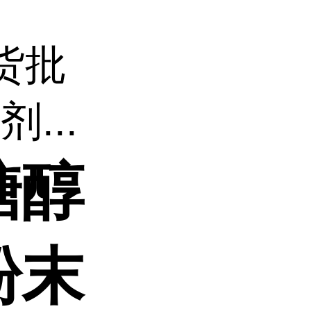
货批
...
糖醇
粉末