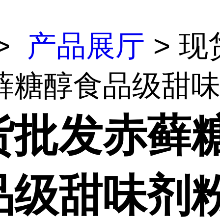
>
产品展厅
> 现
藓糖醇食品级甜味剂
货批发赤藓
品级甜味剂