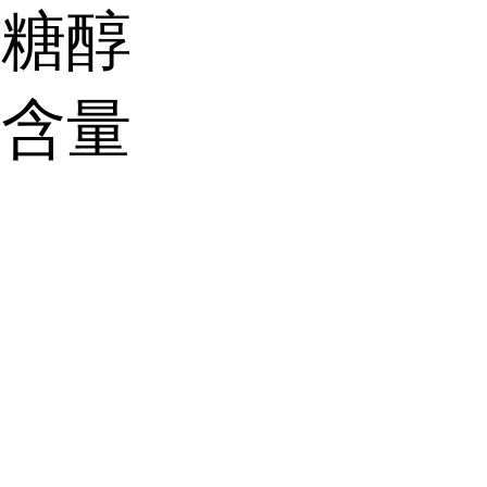
藓糖醇
高含量