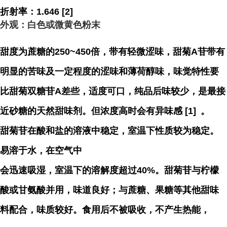
折射率：1.646 [2]
外观：白色或微黄色粉末
甜度为蔗糖的250~450倍，带有轻微涩味，甜菊A苷带有
明显的苦味及一定程度的涩味和薄荷醇味，味觉特性要
比甜菊双糖苷A差些，适度可口，纯品后味较少，是最接
近砂糖的天然甜味剂。但浓度高时会有异味感 [1]
。
甜菊苷在酸和盐的溶液中稳定，室温下性质较为稳定。
易溶于水，在空气中
会迅速吸湿，室温下的溶解度超过40%。甜菊苷与柠檬
酸或甘氨酸并用，味道良好；与蔗糖、果糖等其他甜味
料配合，味质较好。食用后不被吸收，不产生热能，