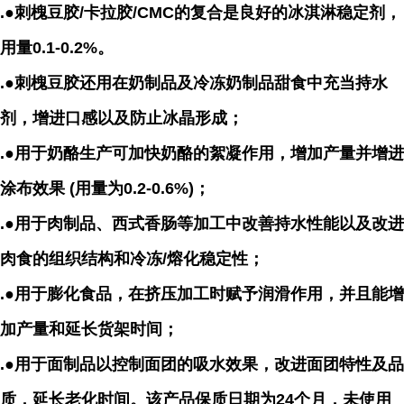
.●刺槐豆胶/卡拉胶/
CMC
的复合是良好的冰淇淋稳定剂，
用量0.1-0.2%。
.●刺槐豆胶还用在奶制品及冷冻奶制品甜食中充当持水
剂，增进口感以及防止冰晶形成；
.●用于
奶酪
生产可加快奶酪的
絮凝作用
，增加产量并增进
涂布效果 (用量为0.2-0.6%)；
.●用于肉制品、西式香肠等加工中改善持水性能以及改进
肉食的组织结构和冷冻/熔化稳定性；
.●用于
膨化食品
，在
挤压加工
时赋予润滑作用，并且能增
加产量和延长货架时间；
.●用于面制品以控制面团的吸水效果，改进面团特性及品
质，延长老化时间。
该产品保质日期为24个月，未使用