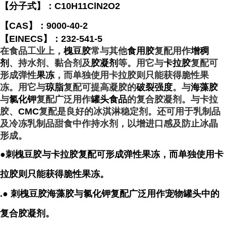
【分子式】：C10H11ClN2O2
【CAS】：9000-40-2
【EINECS】：232-541-5
在食品工业上，
槐豆胶
常与其他
食用胶
复配用作
增稠
剂
、持水剂、黏合剂及
胶凝剂
等。用它与
卡拉胶
复配可
形成弹性
果冻
，而单独使用卡拉胶则只能获得脆性果
冻。用它与
琼脂
复配可提高凝胶的
破裂强度
。与
海藻胶
与
氯化钾
复配广泛用作
罐头食品
的复合胶凝剂。与卡拉
胶、
CMC
复配是良好的冰淇淋稳定剂。还可用于乳制品
及冷冻乳制品甜食中作持水剂，以增进口感及防止冰晶
形成。
●刺槐豆胶与
卡拉胶
复配可形成弹性
果冻
，而单独使用卡
拉胶则只能获得脆性果冻。
.● 刺槐豆胶
海藻胶
与
氯化钾
复配广泛用作宠物罐头中的
复合
胶凝剂
。