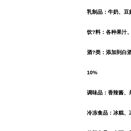
乳制品：牛奶、豆奶
饮?料：各种果汁、
酒?类：添加到白
10%
调味品：香辣酱、
冷冻食品：冰糕、冰