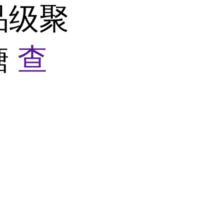
品级聚
糖
查