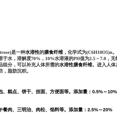
trose)是一种
水溶性
的
膳食纤维
，化学式为(C
6
H
10
O
5
)
n
。
于水，溶解度70%，10%水溶液的PH值为2.5－7.0，
品组分，可以补充人体所需的
水溶性膳食纤维
。进入人体
防，脂肪沉积。
、糕点、饼干、挂面、方便面等。添加量：0.5%～10%
餐肉、三明治、肉松、馅料等。添加量：2.5%～20%