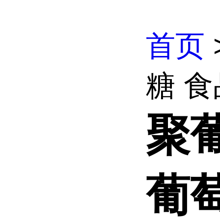
首页
糖 食
聚
葡