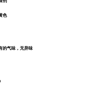
味剂
黄色
有的气味，无异味
0