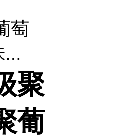
葡萄
..
级聚
聚葡