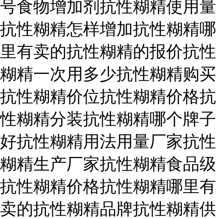
号食物增加剂抗性糊精使用量
抗性糊精怎样增加抗性糊精哪
里有卖的抗性糊精的报价抗性
糊精一次用多少抗性糊精购买
抗性糊精价位抗性糊精价格抗
性糊精分装抗性糊精哪个牌子
好抗性糊精用法用量厂家抗性
糊精生产厂家抗性糊精食品级
抗性糊精价格抗性糊精哪里有
卖的抗性糊精品牌抗性糊精供