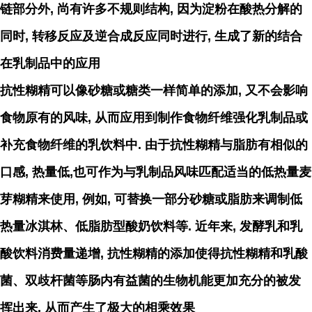
链部分外, 尚有许多不规则结构, 因为淀粉在酸热分解的
同时, 转移反应及逆合成反应同时进行, 生成了新的结合
在乳制品中的应用
抗性糊精可以像砂糖或糖类一样简单的添加, 又不会影响
食物原有的风味, 从而应用到制作
食物纤维
强化乳制品或
补充食物纤维的乳饮料中. 由于抗性糊精与脂肪有相似的
口感, 热量低,也可作为与乳制品风味匹配适当的低热量麦
芽糊精来使用, 例如, 可替换一部分砂糖或脂肪来调制低
热量冰淇林、低脂肪型酸奶饮料等. 近年来, 发酵乳和乳
酸饮料消费量递增, 抗性糊精的添加使得抗性糊精和
乳酸
菌
、
双歧杆菌
等肠内有益菌的生物机能更加充分的被发
挥出来, 从而产生了极大的相乘效果