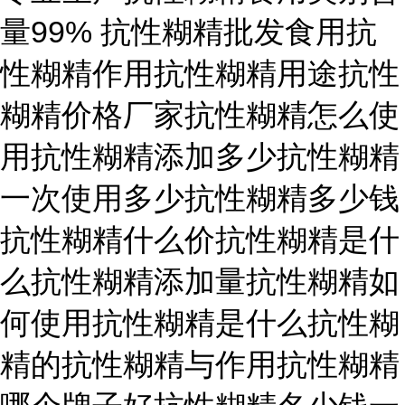
量99% 抗性糊精批发食用抗
性糊精作用抗性糊精用途抗性
糊精价格厂家抗性糊精怎么使
用抗性糊精添加多少抗性糊精
一次使用多少抗性糊精多少钱
抗性糊精什么价抗性糊精是什
么抗性糊精添加量抗性糊精如
何使用抗性糊精是什么抗性糊
精的抗性糊精与作用抗性糊精