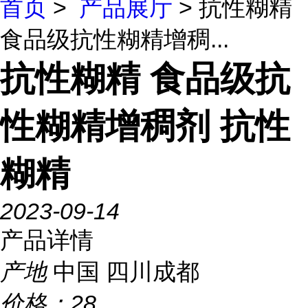
首页
>
产品展厅
> 抗性糊精
食品级抗性糊精增稠...
抗性糊精 食品级抗
性糊精增稠剂 抗性
糊精
2023-09-14
产品详情
产地
中国 四川成都
价格：
28