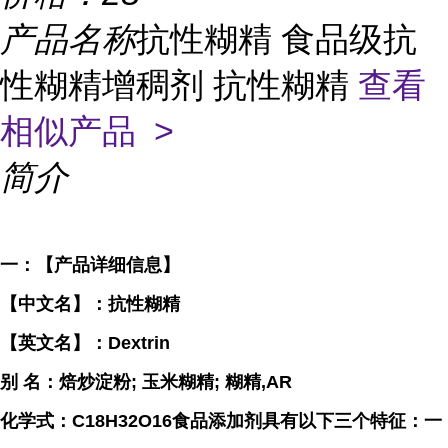
产品名称
抗性糊精 食品级抗
性糊精增稠剂 抗性糊精
查看
相似产品 >
简介
一：【产品详细信息】
【中文名】：抗性糊精
【英文名】：Dextrin
别 名：焙炒淀粉; 玉米糊精; 糊精,AR
化学式：C18H32O16食品添加剂具有以下三个特征：一