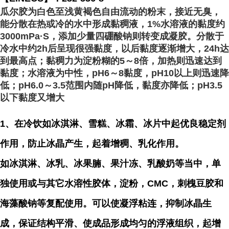
瓜尔胶为白色至浅黄褐色自由流动的粉末，接近无臭，
能分散在热或冷的水中形成黏稠液，1%水溶液的黏度约
3000mPa·S，添加少量四硼酸钠则转变成凝胶。分散于
冷水中约2h后呈现很强黏度，以后黏度逐渐增大，24h达
到最高点；黏稠力为淀粉糊的5～8倍，加热则迅速达到
黏度；水溶液为中性，pH6～8黏度，pH10以上则迅速降
低；pH6.0～3.5范围内随pH降低，黏度亦降低；pH3.5
以下黏度又增大
1、在冷饮如冰淇淋、雪糕、冰霜、冰片中起优良稳定剂
作用，防止冰晶产生，起着增稠、乳化作用。
如冰淇淋、冰乳、冰果腩、果汁冻、
乳酸
奶等当中，单
独使用或与其它水溶性胶体，淀粉，CMC，刺槐豆胶和
海藻酸钠等复配使用。可以使凝浮粘连，抑制冰晶生
成，保证结构平滑、使成品形成均匀的浮液组织，起增