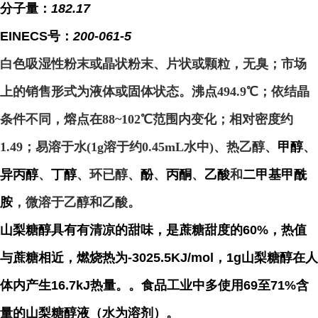
分子量：
182.17
EINECS号：
200-061-5
白色吸湿性粉末或晶状粉末、片状或颗粒，无臭；市场
上的销售形式为液体或固体状态。沸点494.9℃；依结晶
条件不同，熔点在88~102℃范围内变化；相对密度约
1.49；易溶于水(1g溶于约0.45mL水中)、热乙醇、
甲醇
、
异丙醇
、
丁醇
、环已醇、
酚
、
丙酮
、
乙酸
和
二甲基甲酰
胺
，微溶于乙醇和乙酸。
山梨糖醇具有有清凉的甜味，是蔗糖甜度的60%，热值
与蔗糖相近，燃烧热为-3025.5KJ/mol，1g山梨糖醇在人
体内产生16.7kJ热量。。食品工业中多使用69至71%含
量的山梨糖醇液（水为溶剂）。