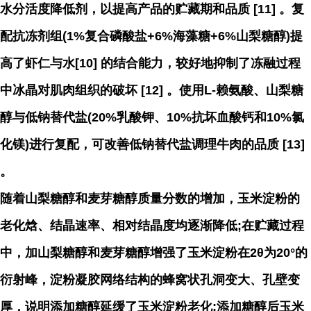
水分活度降低剂，以提高产品的贮藏期和品质 [11] 。复
配抗冻剂组(1%复合磷酸盐+6%海藻糖+6%山梨糖醇)提
高了虾仁与水[10] 的结合能力，较好地抑制了冻融过程
中冰晶对肌肉组织的破坏 [12] 。使用L-赖氨酸、山梨糖
醇与低钠替代盐(20%乳酸钾、10%抗坏血酸钙和10%氯
化镁)进行复配，可改善低钠替代盐调理牛肉的品质 [13]
。
随着山梨糖醇和麦芽糖醇质量分数的增加，玉米淀粉的
老化焓、结晶速率、相对结晶度均逐渐降低;在贮藏过程
中，加山梨糖醇和麦芽糖醇增强了玉米淀粉在2θ为20°的
衍射峰，淀粉凝胶网络结构的蜂窝状孔洞变大、孔壁变
厚，说明添加糖醇延缓了玉米淀粉老化;添加糖醇后玉米