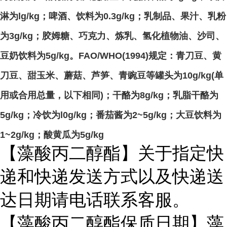
淋为lg/kg；啤酒、饮料为0.3g/kg；乳制品、果汁、乳粉
为3g/kg；胶姆糖、巧克力、炼乳、氢化植物油、沙司、
豆奶饮料为5g/kg。FAO/WHO(1994)规定：青刀豆、黄
刀豆、甜玉米、蘑菇、芦笋、青豌豆等罐头为10g/kg(单
用或合用总量，以下相同)；干酪为8g/kg；乳脂干酪为
5g/kg；冷饮为l0g/kg；番茄酱为2~5g/kg；大豆饮料为
1~2g/kg；酸黄瓜为5g/kg
【藻酸丙二醇酯】关于指定快
递和快递发送方式以及快递送
达日期请电话联系客服。
【藻酸丙二醇酯保质日期】藻