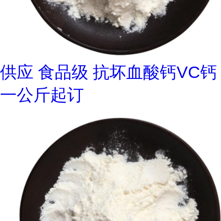
供应 食品级 抗坏血酸钙VC钙
一公斤起订