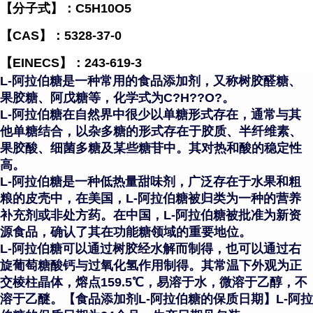
【分子式】：C5H10O5
【CAS】：5328-37-0
【EINECS】：243-619-3
L-阿拉伯糖是一种常用的食品添加剂，又称树胶醛糖、
果胶糖、阿戊糖等，化学式为C?H??O?。
L-阿拉伯糖在自然界中很少以单糖形式存在，通常与其
他单糖结合，以杂多糖的形式存在于胶质、半纤维素、
果胶酸、细菌多糖及某些糖苷中。其对热和酸的稳定性
高。
L-阿拉伯糖是一种低热量甜味剂，广泛存在于水果和粗
粮的皮壳中，在美国，L-阿拉伯糖被归类为一种的营养
补充剂或非处方药。在中国，L-阿拉伯糖被批准为新资
源食品，确认了其在功能糖领域的重要地位。
L-阿拉伯糖可以通过树胶经水解而制得，也可以通过右
旋葡萄糖酸钙与过氧化氢作用制得。其常温下外观为正
交棱柱晶体，熔点159.5℃，易溶于水，微溶于乙醇，不
溶于乙醚。【食品添加剂L-阿拉伯糖的保质日期】L-阿拉