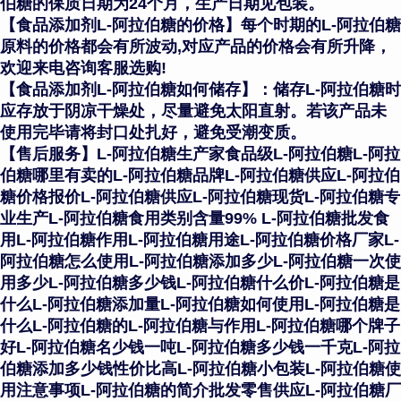
伯糖的保质日期为24个月，生产日期见包装。
【食品添加剂L-阿拉伯糖的价格】每个时期的L-阿拉伯糖
原料的价格都会有所波动,对应产品的价格会有所升降，
欢迎来电咨询客服选购!
【食品添加剂L-阿拉伯糖如何储存】：储存L-阿拉伯糖时
应存放于阴凉干燥处，尽量避免太阳直射。若该产品未
使用完毕请将封口处扎好，避免受潮变质。
【售后服务】L-阿拉伯糖生产家食品级L-阿拉伯糖L-阿拉
伯糖哪里有卖的L-阿拉伯糖品牌L-阿拉伯糖供应L-阿拉伯
糖价格报价L-阿拉伯糖供应L-阿拉伯糖现货L-阿拉伯糖专
业生产L-阿拉伯糖食用类别含量99% L-阿拉伯糖批发食
用L-阿拉伯糖作用L-阿拉伯糖用途L-阿拉伯糖价格厂家L-
阿拉伯糖怎么使用L-阿拉伯糖添加多少L-阿拉伯糖一次使
用多少L-阿拉伯糖多少钱L-阿拉伯糖什么价L-阿拉伯糖是
什么L-阿拉伯糖添加量L-阿拉伯糖如何使用L-阿拉伯糖是
什么L-阿拉伯糖的L-阿拉伯糖与作用L-阿拉伯糖哪个牌子
好L-阿拉伯糖名少钱一吨L-阿拉伯糖多少钱一千克L-阿拉
伯糖添加多少钱性价比高L-阿拉伯糖小包装L-阿拉伯糖使
用注意事项L-阿拉伯糖的简介批发零售供应L-阿拉伯糖厂