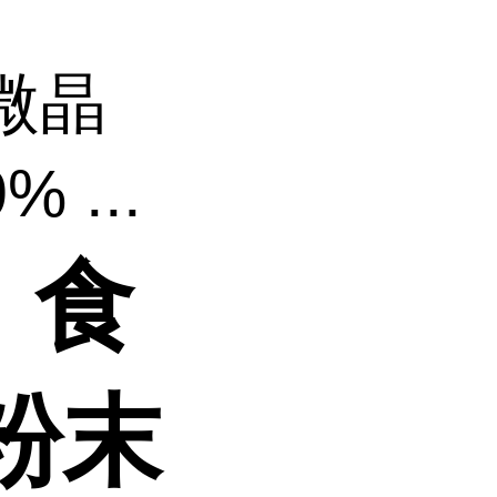
微晶
...
）食
粉末