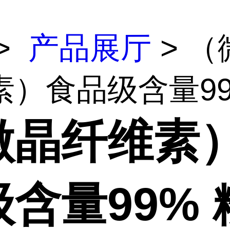
>
产品展厅
> （
）食品级含量99% 
微晶纤维素
含量99% 