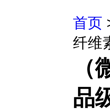
首页
纤维素
（
品级