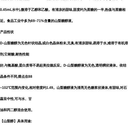
0.45mL水中),微溶于乙醇和乙酸。有清凉的甜味,甜度约为蔗糖的一半,热值与蔗糖相
近。食品工业中多为69~71%含量的山梨糖醇液。
产品性状
D-山梨糖醇为无色针状结晶,或白色晶体粉末,无臭,有清凉甜味,易溶于水,难溶于有机溶
剂,它耐酸,耐热性能
好,与氨基酸,蛋白质等不易起美拉德反应。D-山梨糖醇液为无色,透明稠状液体。依结
晶条件不同,熔点在88
~102℃范围内变化,相对密度约1.49。山梨糖醇液为清亮无色糖浆状液体,有甜味,对石
蕊呈中性,可与水、甘
油和丙二醇混合使用。
【山梨醇】具体用途: