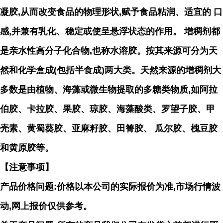
凝胶,从而改变食品的物理形状,赋予食品粘润、适宜
的 口
感,并兼有乳化、稳定或使呈悬浮状态的作用。 增稠剂都
是亲水性高分子化合物,也称水溶胶。按其来
源可分为天
然和化学盒成(包括半食成)两大类。天然来源的增稠剂大
多数是由植物、海藻或微生物提取的
多糖类物质,如阿拉
伯胶、卡拉胶、果胶、琼胶、海藻酸类、罗望子胶、甲
壳素、黄蜀葵胶、亚麻籽胶、田
箐胶、 瓜尔胶、槐豆胶
和黄原胶等。
【注意事项】
产品价格问题:价格以本公司的实际报价为准,市场行情波
动,网上报价仅供参考。