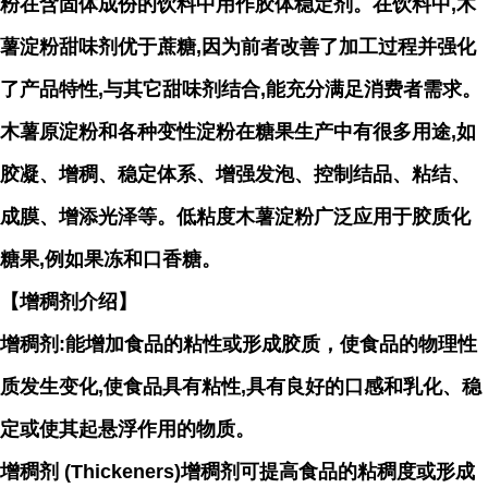
粉在含固体成份的饮料中用作胶体稳定剂。在饮料中,木
薯淀粉甜味剂优于蔗糖,因为前者改善了
加工过程并强化
了产品特性,与其它甜味剂结合,能充分满足消费者需求。
木薯原淀粉和各种变性淀粉在糖果
生产中有很多用途,如
胶凝、增稠、稳定体系、增强发泡、控制结品、粘结、
成膜、增添光泽等。低粘度木
薯淀粉广泛应用于胶质化
糖果,例如果冻和口香糖。
【增稠剂介绍】
增稠剂:能增加食品的粘性或形成胶质，使食品的物理性
质发生变化,使食品具有粘性,具有良好的口感和乳
化、稳
定或使其起悬浮作用的物质。
增稠剂 (Thickeners)增稠剂可提高食品的粘稠度或形成