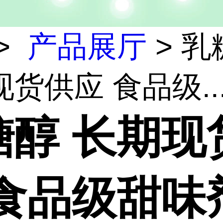
>
产品展厅
> 乳
货供应 食品级..
糖醇 长期现
 食品级甜味