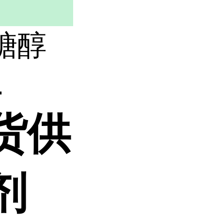
糖醇
.
货供
剂