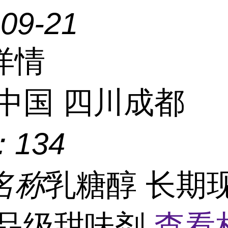
-09-21
详情
中国 四川成都
：
134
名称
乳糖醇 长期
食品级甜味剂
查看