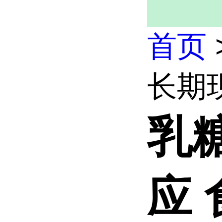
首页
长期现
乳
应