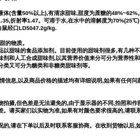
体(含量50%以上),有清凉甜味,甜度为蔗糖的48%~62
.35,折射率1.47。可溶于水,在水中的溶解度为70%(25
大白鼠经口LD504
7.2g/kg.
得甜的物质。
品以甜味的食品添加剂。目前使用的甜味剂很多,有几种不
味剂和人工合成甜味剂,以其营养价值来分可分为营养性和
分类又可分为糖类和非糖类甜味剂等。
详情信息,以及商品价格的描述均有详细说明,如果有任何问
物拍摄,但色差是无法避免的,由于显示器的不同,拍照和作
差。请买家们以实物为准,如果有对颜色要求很高的,请联
况的,请在下单以后及时联系客服协商。在收到货物以后,