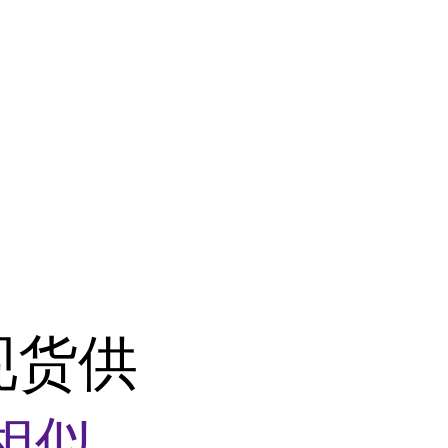
现货供
相似