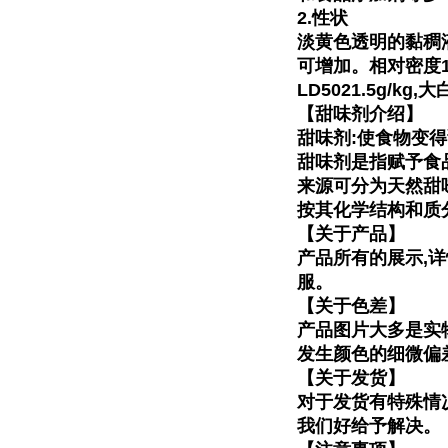
2.性状
淡黄色透明的黏稠液
可增加。相对
密度1
LD5021.5g/kg,
【甜味剂介绍】
甜味剂:使食物变
甜味剂是指赋予食
来源可分
为天然甜
按其化学结构和
质
【关于产品】
产品所有的展示,
服。
【关于色差】
产品图片大多是实
发生颜色的
细微偏
【关于发货】
对于发货有特殊情
我们好给予
解决。